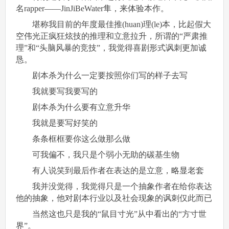
名rapper——JinJiBeWater隼，来体验本作。
堪称我目前的年度最佳推(huan)理(le)本，比起假大
空伟光正疯狂炫技的推理和立意拉升，所谓的“严肃推
理”和“头脑风暴的竞技”，我觉得喜剧形式讽刺更加诚
恳。
剧本杀为什么一定要按照你们写的样子去写
我就要写我要写的
剧本杀为什么要有立意升华
我就是要写好笑的
条条框框要你这么做那么做
可我偏不，我只是个弱小无助的碳基生物
有人说笑到最后作者在表达的是立意，略显老套
我并没觉得，我觉得只是一个抽象作者在给你表达
他的抽象，他对剧本行业以及社会现象的讽刺仅此而已
当然这也只是我的“鼠目寸光”从中看出的“方寸世
界”。