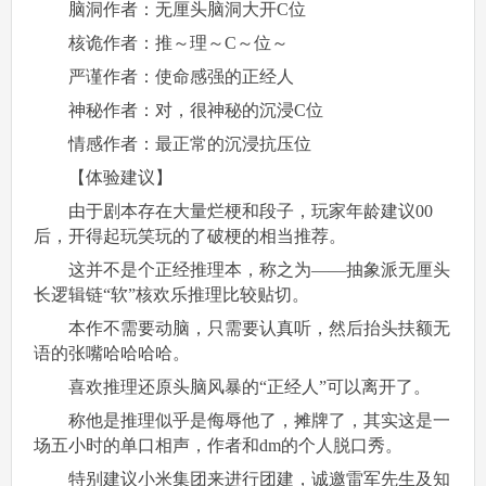
脑洞作者：无厘头脑洞大开C位
核诡作者：推～理～C～位～
严谨作者：使命感强的正经人
神秘作者：对，很神秘的沉浸C位
情感作者：最正常的沉浸抗压位
【体验建议】
由于剧本存在大量烂梗和段子，玩家年龄建议00
后，开得起玩笑玩的了破梗的相当推荐。
这并不是个正经推理本，称之为——抽象派无厘头
长逻辑链“软”核欢乐推理比较贴切。
本作不需要动脑，只需要认真听，然后抬头扶额无
语的张嘴哈哈哈哈。
喜欢推理还原头脑风暴的“正经人”可以离开了。
称他是推理似乎是侮辱他了，摊牌了，其实这是一
场五小时的单口相声，作者和dm的个人脱口秀。
特别建议小米集团来进行团建，诚邀雷军先生及知