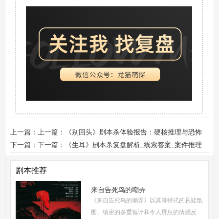
上一篇：上一篇：
《别回头》剧本杀体验报告：硬核推理与恐怖
演绎
下一篇：下一篇：
《生耳》剧本杀复盘解析_线索答案_案件推理
_故事真相解析攻略
剧本推荐
来自告死鸟的嘲弄
《来自告死鸟的嘲弄》以其哥特式的悬疑氛
围、缜密的多重诡计和令人屏息的情感反