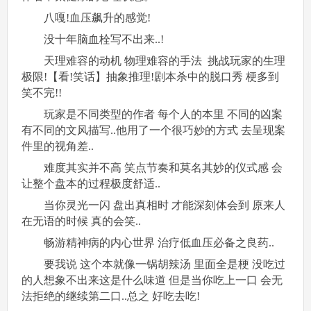
八嘎!血压飙升的感觉!
没十年脑血栓写不出来..!
天理难容的动机 物理难容的手法 挑战玩家的生理
极限!【看!笑话】抽象推理!剧本杀中的脱口秀 梗多到
笑不完!!
玩家是不同类型的作者 每个人的本里 不同的凶案
有不同的文风描写..他用了一个很巧妙的方式 去呈现案
件里的视角差..
难度其实并不高 笑点节奏和莫名其妙的仪式感 会
让整个盘本的过程极度舒适..
当你灵光一闪 盘出真相时 才能深刻体会到 原来人
在无语的时候 真的会笑..
畅游精神病的内心世界 治疗低血压必备之良药..
要我说 这个本就像一锅胡辣汤 里面全是梗 没吃过
的人想象不出来这是什么味道 但是当你吃上一口 会无
法拒绝的继续第二口..总之 好吃去吃!