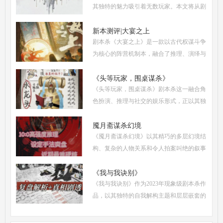
其独特的魅力吸引着无数玩家。本文将从剧
本杀复盘、体验测评、新本攻略、类型时间
和玩家点评五大关键要素出发，全面解析这
新本测评|大宴之上
剧本杀《大宴之上》是一款以古代权谋斗争
部令人着迷
为核心的阵营机制本，融合了推理、演绎与
策略博弈，自上市以来热度持续攀升。无论
是新手还是老玩家，都能在这场充满诡谲风
《头等玩家，围桌谋杀》
《头等玩家，围桌谋杀》剧本杀这一融合角
云的宴会中
色扮演、推理与社交的娱乐形式，正以其独
特的魅力吸引着越来越多追求沉浸式体验的
现代人。然而，从新手到头等玩家的蜕变，
魇月斋谋杀幻境
《魇月斋谋杀幻境》以其精巧的多层幻境结
需要掌握一
构、复杂的人物关系和令人拍案叫绝的叙事
诡计，成为了近期剧本杀市场的热门之作。
本文将带你深入这个光怪陆离的幻境世界，
《我与我诀别》
《我与我诀别》作为2023年现象级剧本杀作
从类型定位
品，以其独特的自我解构主题和层层嵌套的
叙事结构，在剧本杀界掀起了一场关于身份
认同与人性抉择的思辨浪潮。本文将从体验