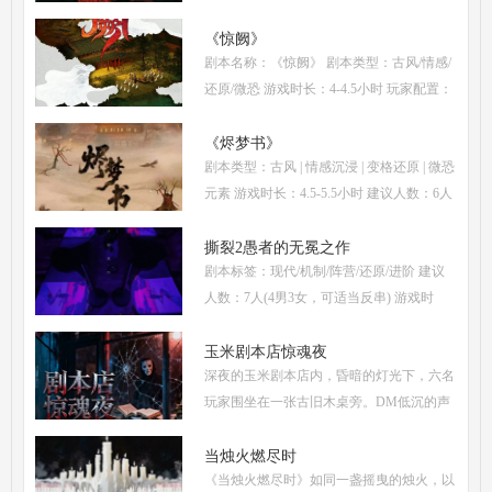
转，自面世以来便稳居硬核推理本热门榜
单。本指南将从线索流程梳理、角色任务解
《惊阙》
剧本名称：《惊阙》 剧本类型：古风/情感/
析、核心诡计拆
还原/微恐 游戏时长：4-4.5小时 玩家配置：
3男3女(不建议反串) 本文仅为《惊阙》剧本
杀部分体验测评内容，复盘答案仅需2步：
《烬梦书》
剧本类型：古风 | 情感沉浸 | 变格还原 | 微恐
(1)关注微信公
元素 游戏时长：4.5-5.5小时 建议人数：6人
(3男3女，部分角色不建议反串) 推荐人群：
喜爱古风故事、情感细腻、偏好剧情还原的
撕裂2愚者的无冕之作
剧本标签：现代/机制/阵营/还原/进阶 建议
玩家 《烬梦
人数：7人(4男3女，可适当反串) 游戏时
长：5-6小时 剧本类型：阵营对抗为主，情
感还原为辅 《撕裂2愚者的无冕之作》玩家
玉米剧本店惊魂夜
深夜的玉米剧本店内，昏暗的灯光下，六名
点评关键词： 机制
玩家围坐在一张古旧木桌旁。DM低沉的声
音缓缓响起：欢迎来到玉米剧本店，今夜，
你们将共同经历一场永生难忘的惊魂夜...随
当烛火燃尽时
《当烛火燃尽时》如同一盏摇曳的烛火，以
着剧本展开，