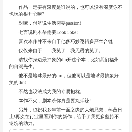
作品一定要有深度是谁说的，也可以没有深度你不
也玩的很开心嘛?
对嘛，付航说生活需要passion!
七言说剧本杀需要Look!Joke!
喜欢本作并不来自于他多巧妙逻辑多严丝合缝
仅仅来自于——我笑了，我无语的笑了。
请找你身边最抽象的dm开这个本，比如我们福州
的何溯先生。
他不是地球最好的dm，但他可以是地球最抽象好
笑的dm!
不然也没法成为我的专属抱枕。
本作不火，剧本杀你真是要丸弹辣!
另外，也祝我多年前一面之缘的大炮兄弟，蒸蒸日
上!再次在行业里看到你的新作，给予了我更多坚持不
退坑的动力。