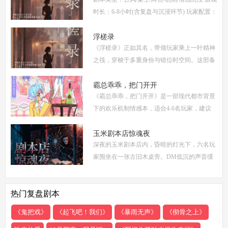
时长：6-8小时(含复盘与沉浸环节) 玩家配置：
6人(3男3女，部分店家支持反串，但建议按性
别选择以增强代入感) 适合玩家：适合喜爱深
浮槎录
《浮槎录》正如其名，带领玩家乘上一叶精神
度
之筏，穿梭于多重身份与错位时空间。这部备
受瞩目的剧本杀作品，以其独特的叙事结构、
精密的机制设计和深刻的人性探讨，在剧本杀
霸总乖乖，把门开开
《霸总乖乖，把门开开》是一部现代都市背景
圈
下的欢乐机制情感本，适合4-6名玩家，建议
游戏时长4-5小时。剧本巧妙融合了商业竞
争、家族恩怨与情感纠葛，以轻松幽默的笔触
玉米剧本店惊魂夜
深夜的玉米剧本店内，昏暗的灯光下，六名玩
描绘了一
家围坐在一张古旧木桌旁。DM低沉的声音缓
缓响起：欢迎来到玉米剧本店，今夜，你们将
共同经历一场永生难忘的惊魂夜...随着剧本展
热门复盘剧本
开，
《鬼把戏》
《起飞吧！我们》
《暴雨无声》
《彻骨之上》