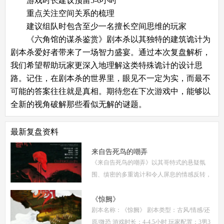
游戏时长建议预留5-6小时
重点关注空间关系的梳理
建议组队时包含至少一名擅长空间思维的玩家
《六角馆的谋杀鉴赏》剧本杀以其独特的建筑诡计为
剧本杀爱好者带来了一场智力盛宴。通过本次复盘解析，
我们希望帮助玩家更深入地理解这类特殊诡计的设计思
路。记住，在剧本杀的世界里，眼见不一定为实，而最不
可能的答案往往就是真相。期待您在下次游戏中，能够以
全新的视角破解那些看似无解的谜题。
最新复盘资料
来自告死鸟的嘲弄
《来自告死鸟的嘲弄》以其哥特式的悬疑氛
围、缜密的多重诡计和令人屏息的情感反转，
自面世以来便稳居硬核推理本热门榜单。本指
南将从线索流程梳理、角色任务解析、核心诡
《惊阙》
剧本名称：《惊阙》 剧本类型：古风/情感/还
计拆
原/微恐 游戏时长：4-4.5小时 玩家配置：3男3