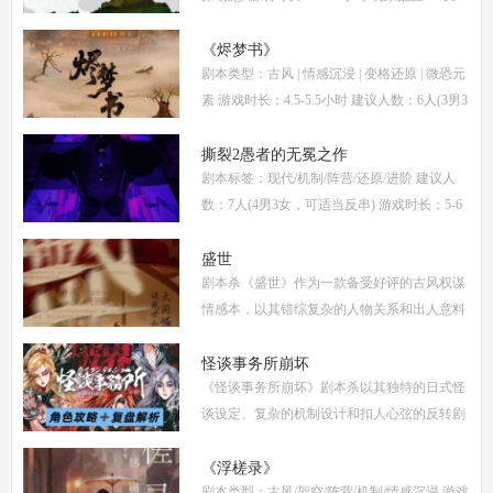
女(不建议反串) 本文仅为《惊阙》剧本杀部分
体验测评内容，复盘答案仅需2步： (1)关注微
《烬梦书》
剧本类型：古风 | 情感沉浸 | 变格还原 | 微恐元
信公
素 游戏时长：4.5-5.5小时 建议人数：6人(3男3
女，部分角色不建议反串) 推荐人群：喜爱古
风故事、情感细腻、偏好剧情还原的玩家 《烬
撕裂2愚者的无冕之作
剧本标签：现代/机制/阵营/还原/进阶 建议人
梦
数：7人(4男3女，可适当反串) 游戏时长：5-6
小时 剧本类型：阵营对抗为主，情感还原为辅
《撕裂2愚者的无冕之作》玩家点评关键词：
盛世
剧本杀《盛世》作为一款备受好评的古风权谋
机制
情感本，以其错综复杂的人物关系和出人意料
的反转剧情，吸引了大量玩家。本文将为你提
供全面的复盘解析，包括角色攻略、关键线索
怪谈事务所崩坏
《怪谈事务所崩坏》剧本杀以其独特的日式怪
解
谈设定、复杂的机制设计和扣人心弦的反转剧
情，迅速在剧本杀圈内引发热议。本指南将从
复盘、体验测评、新本攻略、类型时间和玩家
《浮槎录》
剧本类型：古风/架空/阵营/机制/情感沉浸 游戏
点