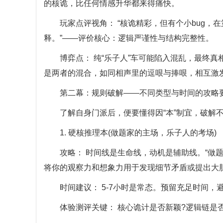
的核诡，比任何情感升华都来得痛快。
玩家点评视角： “核诡精彩，但有个小bug，在
释。”——评价核心：逻辑严谨性与结构完整性。
博弈点： 纯“乐子人”车可能陷入混乱，最终真相
是两者的混合，如同相声里的逗哏与捧哏，相互激
第二幕：规则破解——不同类型与时间的攻略
了解自身门派后，便要懂得因“本”制宜，破解不同
1. 硬核推理本(做题家的主场，乐子人的考场)
攻略： 时间线是生命线，动机是辅助线。“做题家
将你的观察力和想象力用于发现细节矛盾或提出大
时间建议： 5-7小时是常态。预留充足时间，
体验测评关键： 核心诡计是否新颖?逻辑链是否