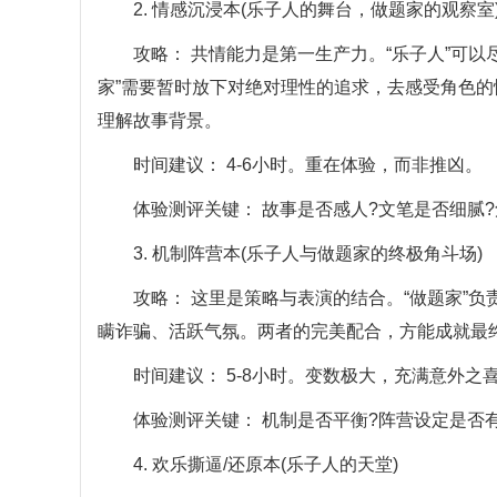
2. 情感沉浸本(乐子人的舞台，做题家的观察室
攻略： 共情能力是第一生产力。“乐子人”可以尽
家”需要暂时放下对绝对理性的追求，去感受角色
理解故事背景。
时间建议： 4-6小时。重在体验，而非推凶。
体验测评关键： 故事是否感人?文笔是否细腻?角
3. 机制阵营本(乐子人与做题家的终极角斗场)
攻略： 这里是策略与表演的结合。“做题家”负责
瞒诈骗、活跃气氛。两者的完美配合，方能成就最
时间建议： 5-8小时。变数极大，充满意外之
体验测评关键： 机制是否平衡?阵营设定是否有
4. 欢乐撕逼/还原本(乐子人的天堂)