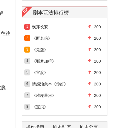
剧本玩法排行榜
解
1
飘萍长安
200
，往往
2
《匿名信》
200
3
《鬼盏》
200
4
《耶梦加得》
200
5
《官渡》
200
6
情感治愈本《你好》
200
跳脱，
7
《璀璨星河》
200
8
《宝贝》
200
操作指南
剧本动态
剧本分享