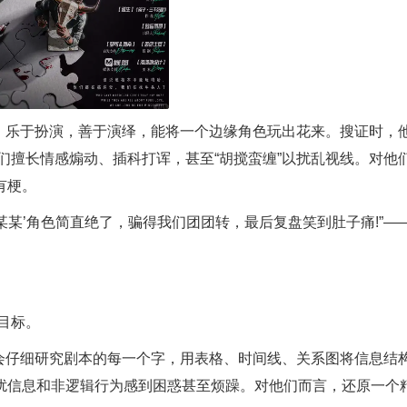
。乐于扮演，善于演绎，能将一个边缘角色玩出花来。搜证时，
们擅长情感煽动、插科打诨，甚至“胡搅蛮缠”以扰乱视线。对他
有梗。
某某’角色简直绝了，骗得我们团团转，最后复盘笑到肚子痛!”—
目标。
会仔细研究剧本的每一个字，用表格、时间线、关系图将信息结
扰信息和非逻辑行为感到困惑甚至烦躁。对他们而言，还原一个