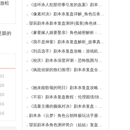
以放松
《连环杀人犯那些事引发的血案》剧本杀复盘：
《像素对决》剧本杀复盘详解_角色任务_线索答案
望辰剧本杀新本复盘测评(孤客)角色体验及任务玩
《爹要嫁人娘要娶亲》角色秘密解析：那些“普
眨眼的
《我不是神童》剧本杀复盘解析_故事真相_案件答
《到店选手》剧本杀复盘攻略：游戏机制与推理
《校庆》剧本杀深度评测：恐怖氛围与推理逻辑
《疯批侦探的致幻推理》剧本杀复盘全解析：欢
-01
-20
《她未能歌颂的明日》剧本杀复盘攻略指南：抉
-20
《不容》剧本杀复盘教程：伦理困境/抉择机制
-16
《流量主播的癫疯对决》剧本杀复盘：主播内卷
-16
剧本杀《云梦》角色云朝终极玩法手册：9.6小时
望辰剧本杀角色测评简介（姑姑）复盘解析/完整