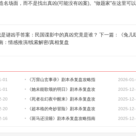
场面，而不是找出真凶(可能没有凶案)。“做题家”在这里可
潮》我是谜凶手答案：民国谍影中的真凶究竟是谁？
下一篇：
《兔儿
南：情感推演/线索解密/真相复盘
1-01
《万窟山玄事录》剧本杀复盘攻略指
2026-01
1-01
《她未能歌颂的明日》剧本杀复盘攻
2025-12
2-20
《死者在幻夜中醒来》剧本杀复盘攻
2025-12
2-20
《超本格的奇妙冒险》剧本杀复盘攻
2025-12
2-16
《斑马还没睡》剧本杀复盘攻略指南
2025-12