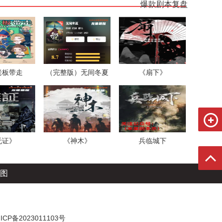
爆款剧本复盘
老板带走
（完整版）无间冬夏
《扇下》
无证》
《神木》
兵临城下
图
CP备2023011103号