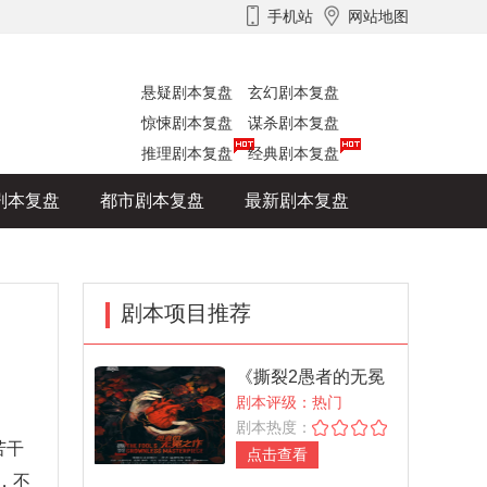
手机站
网站地图
悬疑剧本复盘
玄幻剧本复盘
惊悚剧本复盘
谋杀剧本复盘
推理剧本复盘
经典剧本复盘
剧本复盘
都市剧本复盘
最新剧本复盘
剧本项目推荐
《撕裂2愚者的无冕
之作》
剧本评级：热门
剧本热度：
苦干
点击查看
，不