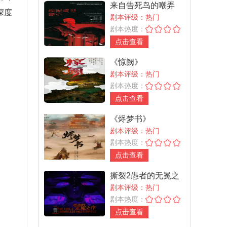
来自告死鸟的嘲弄
深度
剧本评级：热门
剧本热度：
点击查看
《惊阙》
剧本评级：热门
剧本热度：
点击查看
《烬梦书》
剧本评级：热门
剧本热度：
点击查看
撕裂2愚者的无冕之
作
剧本评级：热门
剧本热度：
点击查看