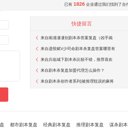
1826
已有
企业通过我们找到了合
快捷留言
来自
南浦凄凄别剧本杀答案复盘（凶手揭
来自
遗恨赋V少司命剧本杀复盘答案哪里有
来自
兵临城下剧本杀比较不错，推荐喜欢
来自
剧本杀复盘加盟代理怎么操作？
来自
剧本杀创作者系列|被推理耽误的麻将
盘
都市剧本复盘
经典剧本复盘
推理剧本复盘
谋杀剧本