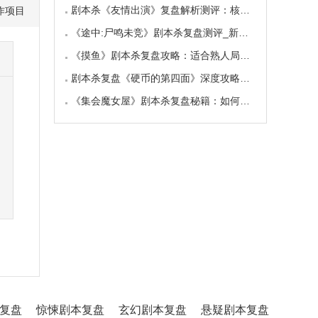
剧本杀《友情出演》复盘解析测评：核诡惊艳，
作项目
《途中:尸鸣未竞》剧本杀复盘测评_新本体验_角
《摸鱼》剧本杀复盘攻略：适合熟人局与简单易
剧本杀复盘《硬币的第四面》深度攻略：角色视
《集会魔女屋》剧本杀复盘秘籍：如何巧妙利用
复盘
惊悚剧本复盘
玄幻剧本复盘
悬疑剧本复盘