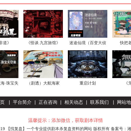
非道》
《怪谈.九宫旅馆》
迷途仙境（百变大侦
快把
探）
上海·珠宝失
（剧透）大航海家
重启计划
《
案
页
|
平台简介
|
正在咨询
|
相关动态
|
联系我们
|
网站地
温馨提示：添加微信，获取剧本详情
2002-2019 【找复盘】一个专业提供剧本杀复盘资料的网站 版权所有
备案号：湘I