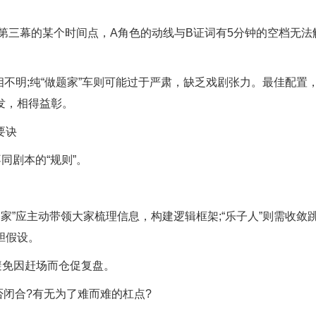
第三幕的某个时间点，A角色的动线与B证词有5分钟的空档无法
不明;纯“做题家”车则可能过于严肃，缺乏戏剧张力。最佳配置
发，相得益彰。
要诀
剧本的“规则”。
”应主动带领大家梳理信息，构建逻辑框架;“乐子人”则需收敛
胆假设。
避免因赶场而仓促复盘。
闭合?有无为了难而难的杠点?