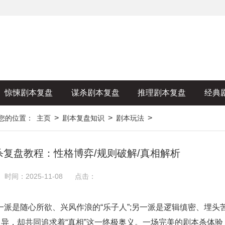
惊悚剧本复盘
谋杀剧本复盘
推理剧本复盘
经典
>
>
>
您的位置：
主页
剧本复盘知识
剧本玩法
复盘教程：性格博弈/规则破解/真相解析
时间：2025-11-08
点击：
是随心所欲、兴风作浪的“乐子人”;另一派是逻辑缜密、埋头
迥异，却共同追求着“真相”这一终极奥义。一场完美的剧本杀体验