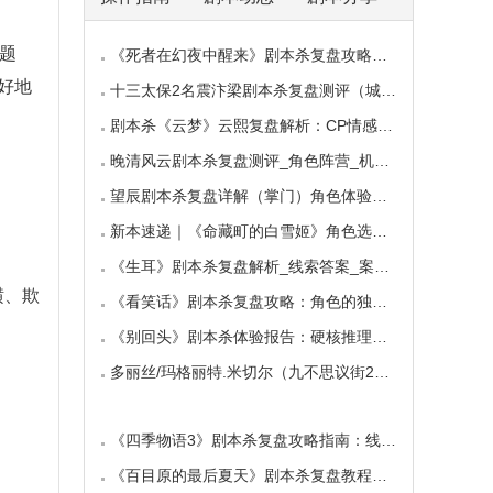
题
《死者在幻夜中醒来》剧本杀复盘攻略指南：叙
好地
十三太保2名震汴梁剧本杀复盘测评（城限本）线
剧本杀《云梦》云熙复盘解析：CP情感线+核心诡
晚清风云剧本杀复盘测评_角色阵营_机制规则_线
望辰剧本杀复盘详解（掌门）角色体验测评/完整
新本速递｜《命藏町的白雪姬》角色选择指南：
《生耳》剧本杀复盘解析_线索答案_案件推理_故
横、欺
《看笑话》剧本杀复盘攻略：角色的独特视角与
《别回头》剧本杀体验报告：硬核推理与恐怖演
多丽丝/玛格丽特.米切尔（九不思议街2雪境奇航
《四季物语3》剧本杀复盘攻略指南：线索抉择
《百目原的最后夏天》剧本杀复盘教程：百目诅