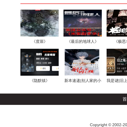
《度噩》
《最后的地球人》
《极恶
《隐默镇》
新本速递|别人家的小
我是谜|旧
孩
窃
首
Copyright © 