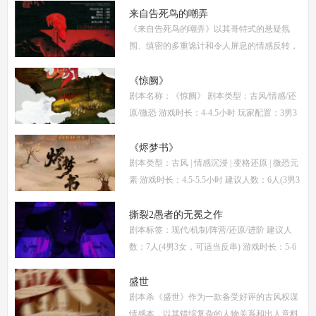
来自告死鸟的嘲弄
《来自告死鸟的嘲弄》以其哥特式的悬疑氛
围、缜密的多重诡计和令人屏息的情感反转，
自面世以来便稳居硬核推理本热门榜单。本指
南将从线索流程梳理、角色任务解析、核心诡
《惊阙》
剧本名称：《惊阙》 剧本类型：古风/情感/还
计拆
原/微恐 游戏时长：4-4.5小时 玩家配置：3男3
女(不建议反串) 本文仅为《惊阙》剧本杀部分
体验测评内容，复盘答案仅需2步： (1)关注微
《烬梦书》
剧本类型：古风 | 情感沉浸 | 变格还原 | 微恐元
信公
素 游戏时长：4.5-5.5小时 建议人数：6人(3男3
女，部分角色不建议反串) 推荐人群：喜爱古
风故事、情感细腻、偏好剧情还原的玩家 《烬
撕裂2愚者的无冕之作
剧本标签：现代/机制/阵营/还原/进阶 建议人
梦
数：7人(4男3女，可适当反串) 游戏时长：5-6
小时 剧本类型：阵营对抗为主，情感还原为辅
《撕裂2愚者的无冕之作》玩家点评关键词：
盛世
剧本杀《盛世》作为一款备受好评的古风权谋
机制
情感本，以其错综复杂的人物关系和出人意料