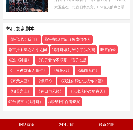
描绘了一
家围坐在一张古旧木桌旁。DM低沉的声音缓
缓响起：欢迎来到玉米剧本店，今夜，你们将
共同经历一场永生难忘的惊魂夜...随着剧本展
热门复盘剧本
开，
《起飞吧！我们》
我将在18岁后分裂成很多人
微言推案集之方寸之间
我是谜系列|谁杀了我的鸡
吃来的爱
精选《神启》
《狗子看你不顺眼，猫子也是
《十角教堂杀人事件》
《鬼把戏》
《暴雨无声》
《齐天大墓》
《镖师2》
《我祝你孤独也祝你幸福》
《彻骨之上》
《春日与风铃》
《蓝玫瑰路过的春天》
92号警亭（我是谜）
城限测评|百鬼奇案
网站首页
24H店铺
联系客服