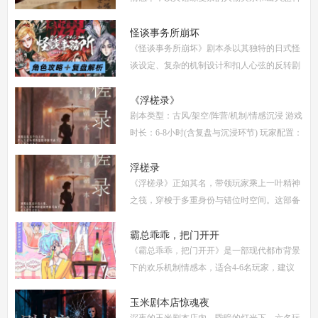
的反转剧情，吸引了大量玩家。本文将为你提
供全面的复盘解析，包括角色攻略、关键线索
怪谈事务所崩坏
《怪谈事务所崩坏》剧本杀以其独特的日式怪
解
谈设定、复杂的机制设计和扣人心弦的反转剧
情，迅速在剧本杀圈内引发热议。本指南将从
复盘、体验测评、新本攻略、类型时间和玩家
《浮槎录》
剧本类型：古风/架空/阵营/机制/情感沉浸 游戏
点
时长：6-8小时(含复盘与沉浸环节) 玩家配置：
6人(3男3女，部分店家支持反串，但建议按性
别选择以增强代入感) 适合玩家：适合喜爱深
浮槎录
《浮槎录》正如其名，带领玩家乘上一叶精神
度
之筏，穿梭于多重身份与错位时空间。这部备
受瞩目的剧本杀作品，以其独特的叙事结构、
精密的机制设计和深刻的人性探讨，在剧本杀
霸总乖乖，把门开开
《霸总乖乖，把门开开》是一部现代都市背景
圈
下的欢乐机制情感本，适合4-6名玩家，建议
游戏时长4-5小时。剧本巧妙融合了商业竞
争、家族恩怨与情感纠葛，以轻松幽默的笔触
玉米剧本店惊魂夜
深夜的玉米剧本店内，昏暗的灯光下，六名玩